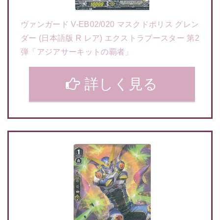
ヴァンガード V-EB02/020 マスクドポリス グレン
ダー (日本語版 R レア) エクストラブースター 第2
弾「アジアサーキットの覇者」
詳しく見る