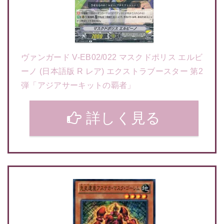
ヴァンガード V-EB02/022 マスクドポリス エルビ
ーノ (日本語版 R レア) エクストラブースター 第2
弾「アジアサーキットの覇者」
詳しく見る