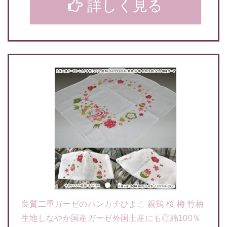
詳しく見る
良質二重ガーゼのハンカチひよこ 親鶏 桜 梅 竹柄
生地しなやか国産ガーゼ外国土産にも◎綿100％