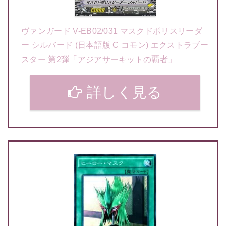
ヴァンガード V-EB02/031 マスクドポリスリーダ
ー シルバード (日本語版 C コモン) エクストラブー
スター 第2弾「アジアサーキットの覇者」
詳しく見る