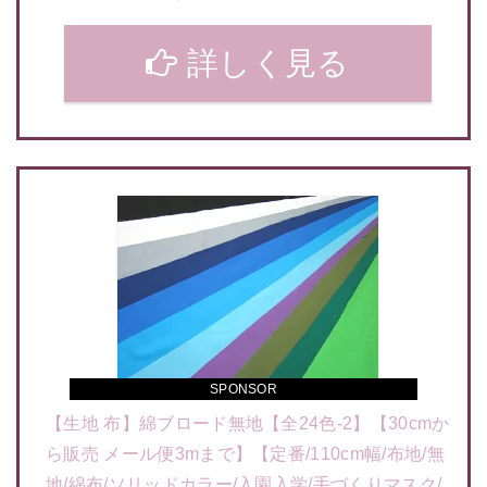
詳しく見る
SPONSOR
【生地 布】綿ブロード無地【全24色-2】【30cmか
ら販売 メール便3mまで】【定番/110cm幅/布地/無
地/綿布/ソリッドカラー/入園入学/手づくりマスク/