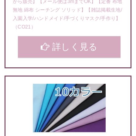
から販売】【メール便は3mまでOK】【定番 布地
無地 綿布 シーチング ソリッド】【雑誌掲載生地/
入園入学/ハンドメイド/手づくりマスク/手作り】
（CO21）
詳しく見る