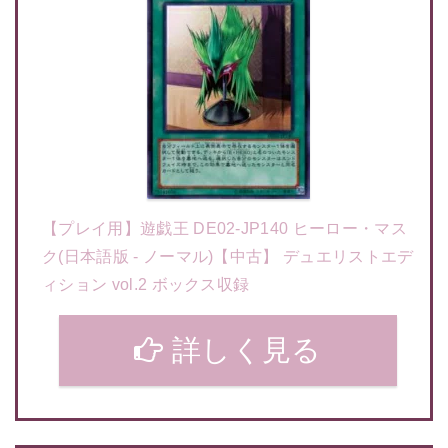
【プレイ用】遊戯王 DE02-JP140 ヒーロー・マス
ク(日本語版 - ノーマル)【中古】 デュエリストエデ
ィション vol.2 ボックス収録
詳しく見る