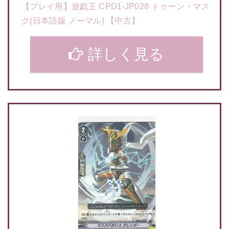
【プレイ用】遊戯王 CPD1-JP028 トゥーン・マス
ク(日本語版 ノーマル) 【中古】
詳しく見る