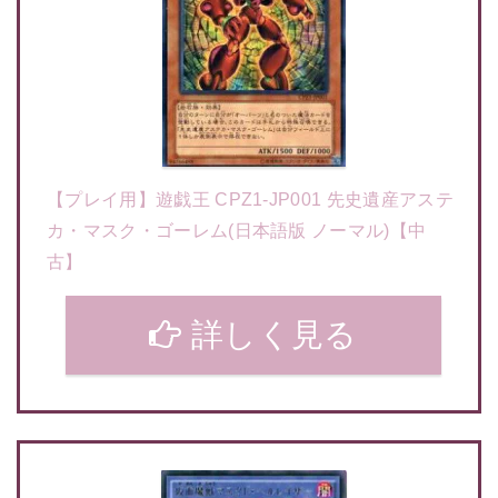
【プレイ用】遊戯王 CPZ1-JP001 先史遺産アステ
カ・マスク・ゴーレム(日本語版 ノーマル)【中
古】
詳しく見る