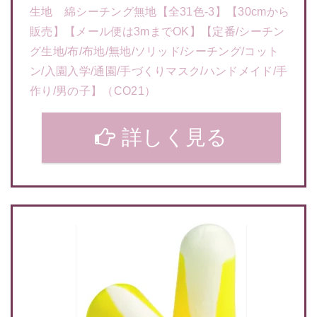
生地 綿シーチング無地【全31色-3】【30cmから
販売】【メール便は3mまでOK】【定番/シーチン
グ生地/布/布地/無地/ソリッド/シーチング/コット
ン/入園入学/通園/手づくりマスク/ハンドメイド/手
作り/男の子】（CO21）
詳しく見る