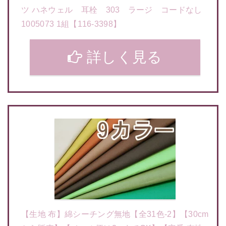
ツ ハネウェル 耳栓 303 ラージ コードなし
1005073 1組【116-3398】
詳しく見る
【生地 布】綿シーチング無地【全31色-2】【30cm