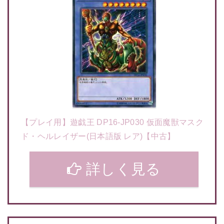
【プレイ用】遊戯王 DP16-JP030 仮面魔獣マスク
ド・ヘルレイザー(日本語版 レア)【中古】
詳しく見る