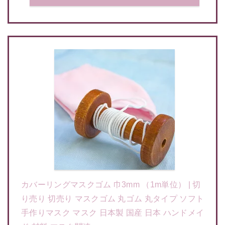
カバーリングマスクゴム 巾3mm （1m単位） | 切
り売り 切売り マスクゴム 丸ゴム 丸タイプ ソフト
手作りマスク マスク 日本製 国産 日本 ハンドメイ